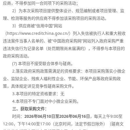
应商，不得参加同一合同项下的采购活动；
2
）为本次采购项目提供整体设计、规范编制或者项目管理、监
理、检测等服务的供应商不得参加该采购项目的采购活动。
3
）供应商被“信用中国”网站
（
https://www.creditchina.gov.cn/
）列入失信被执行人和重大税收
违法案件当事人名单的、被“中国政府采购网”网站列入政府采购严重
违法失信行为记录名单（处罚期限尚未届满的），不得参与本项目的
政府采购活动。
(7)
本项目不接受联合体参与磋商。
2.
落实政府采购政策需满足的资格要求：本项目采购落实小微企
业、监狱企业、残疾人福利性企业、节能、环保产品等政府采购政
策，具体规定详见竞争性磋商采购文件。
3.
本项目的特定资格要求：无
4.
本项目不专门面对中小微企业采购。
三、获取采购文件：
时间：
2026
年
06
月
10
日至
2026
年
06
月
16
日
，每天上午
9:00
至
12:00
，下午
14:00
至
17:00
（北京时间，法定节假日除外）（磋商文