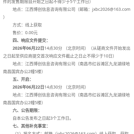
件的发售期限自开始之日起不得少于
5
个工作日）
地点：江西博创信息咨询有限公司（邮箱：
jxbc2026@163.com
）
方式：线上获取
售价：
0.00
元
四、响应文件提交：
2026
年
06
月
22
日
14
点
30
分 （北京时间）（从磋商文件开始发出
之日起至供应商提交首次响应文件截止之日止不得少于
10
日）
地点：江西博创信息咨询有限公司（南昌市红谷滩区九龙湖绿地
南昌国宾办公
2
幢
5
楼）
五、开启：
2026
年
06
月
22
日
14
点
30
分 （北京时间）
地点：江西博创信息咨询有限公司（南昌市红谷滩区九龙湖绿地
南昌国宾办公
2
幢
5
楼）
六、公告期限：
自本公告发布之日起
3
个工作日。
七、其他补充事宜：
（
1
）报名方式：邮箱（
jxbc2026@163.com
）线上获取。获取