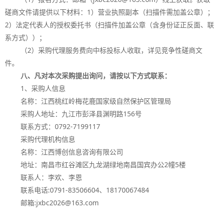
磋商文件请提供以下材料：
1
）营业执照副本（扫描件需加盖公章）；
2
）法定代表人的授权委托书（扫描件加盖公章（含身份证正反面、联
系方式））；
（
2
）采购代理服务费向中标投标人收取，详见竞争性磋商文
件。
八、凡对本次采购提出询问，请按以下方式联系：
1
、采购人信息
名称：江西桃红岭梅花鹿国家级自然保护区管理局
采购人地址：九江市彭泽县渊明路
156
号
联系方式：
0792-7199117
采购代理机构信息
名称：江西博创信息咨询有限公司
地址：南昌市红谷滩区九龙湖绿地南昌国宾办公
2
幢
5
楼
联系人：李欢、李恩
联系电话
:0791-83506604
、
18170067484
邮箱
:jxbc2026@163.com