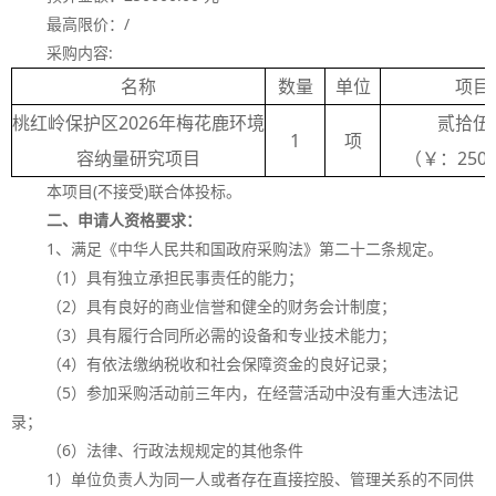
最高限价：
/
采购内容
:
名称
数量
单位
项目
桃红岭保护区
2026
年梅花鹿环境
贰拾伍
1
项
容纳量研究项目
（￥：
2500
本项目
(
不接受
)
联合体投标。
二、申请人资格要求：
1
、满足《中华人民共和国政府采购法》第二十二条规定。
（
1
）具有独立承担民事责任的能力；
（
2
）具有良好的商业信誉和健全的财务会计制度；
（
3
）具有履行合同所必需的设备和专业技术能力；
（
4
）有依法缴纳税收和社会保障资金的良好记录；
（
5
）参加采购活动前三年内，在经营活动中没有重大违法记
录；
（
6
）法律、行政法规规定的其他条件
1
）单位负责人为同一人或者存在直接控股、管理关系的不同供