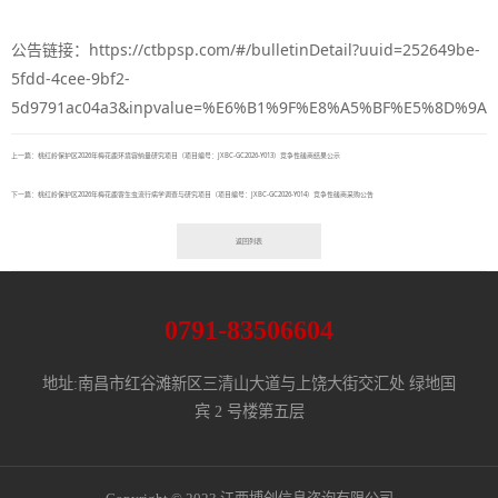
公告链接：https://ctbpsp.com/#/bulletinDetail?uuid=252649be-
5fdd-4cee-9bf2-
5d9791ac04a3&inpvalue=%E6%B1%9F%E8%A5%BF%E5%8D%9
上一篇：桃红岭保护区2026年梅花鹿环境容纳量研究项目（项目编号：JXBC-GC2026-Y013）竞争性磋商结果公示
下一篇：桃红岭保护区2026年梅花鹿寄生虫流行病学调查与研究项目（项目编号：JXBC-GC2026-Y014）竞争性磋商采购公告
返回列表
0791-83506604
地址:南昌市红谷滩新区三清山大道与上饶大街交汇处 绿地国
宾 2 号楼第五层