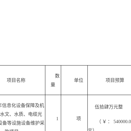
数
项目名称
单位
项目预算
量
年信息化设备保障及机
伍拾肆万元整
水文、水质、电缆光
1
项
（￥：
540000.0
设备等设施设备维护采
元）