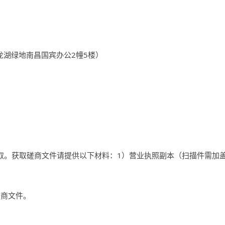
龙湖绿地南昌国宾办公
2
幢
5
楼）
取。获取磋商文件请提供以下材料：
1
）营业执照副本（扫描件需加
磋商文件。