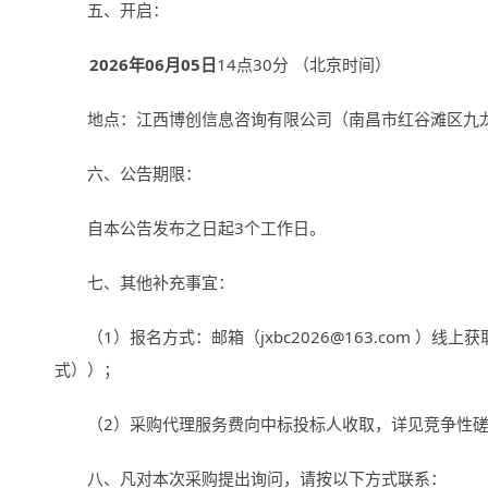
五、开启：
2026
年
06
月
05
日
14点
30
分 （北京时间）
地点：江西博创信息咨询有限公司（南昌市红谷滩区九
六、公告期限：
自本公告发布之日起
3
个工作日。
七、其他补充事宜：
（
1
）报名方式：邮箱（
jxbc2026@163.com
）线上获
式））；
（
2
）采购代理服务费向中标投标人收取，详见竞争性
八、凡对本次采购提出询问，请按以下方式联系：