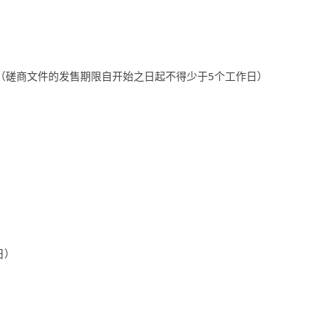
（磋商文件的发售期限自开始之日起不得少于
5
个工作日）
日）