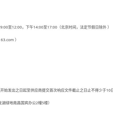
午
9:00
至
12:00
，下午
14:00
至
17:00
（北京时间，法定节假日除外 ）
163.com
）
件开始发出之日起至供应商提交首次响应文件截止之日止不得少于
10
龙湖绿地南昌国宾办公
2
幢
5
楼）